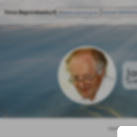
Fonus Begravelsesbyrå
Informasjonskapsler
Kontakt administra
Ja
12.0
Startside
Bes